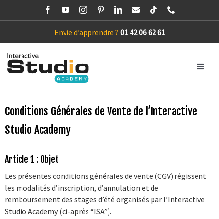
Passer
au
contenu
Envie d’apprendre ?
01 42 06 62 61
Toggle
Navigatio
ACCUEIL
Conditions Générales de Vente de l’Interactive
Studio Academy
COURS PARTICULIERS IA
Article 1 : Objet
STAGES VACANCES
Les présentes conditions générales de vente (CGV) régissent
les modalités d’inscription, d’annulation et de
remboursement des stages d’été organisés par l’Interactive
WORKSHOPS
Studio Academy (ci-après “ISA”).