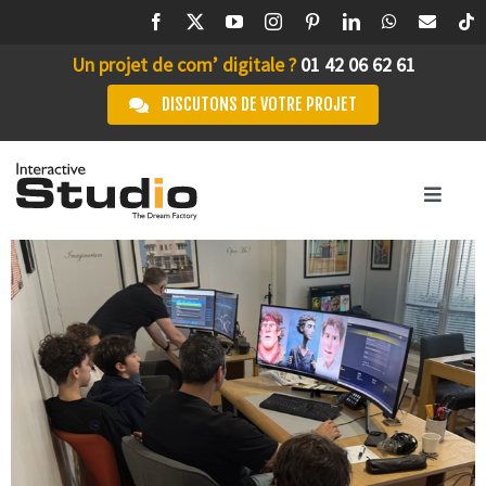
Passer
au
Un projet de com’ digitale ?
01 42 06 62 61
contenu
DISCUTONS DE VOTRE PROJET
Toggle
Navigation
ACCUEIL
STUDIO IA
L’AGENCE
SERVICES