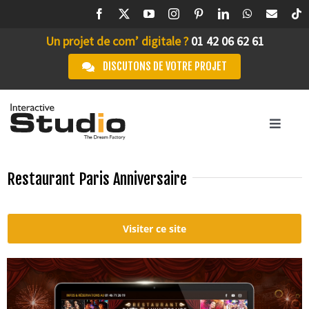
Passer
au
Un projet de com’ digitale ?
01 42 06 62 61
contenu
DISCUTONS DE VOTRE PROJET
Toggle
Navigation
ACCUEIL
Restaurant Paris Anniversaire
STUDIO IA
Visiter ce site
L’AGENCE
SERVICES