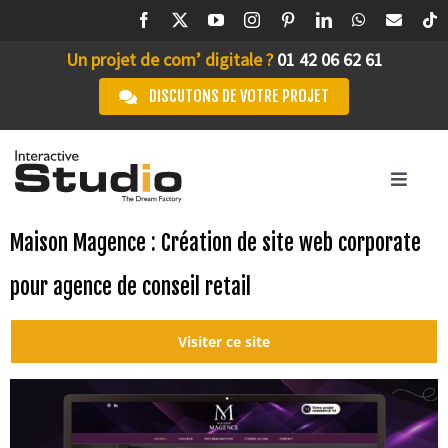
Passer
au
Un projet de com’ digitale ?
01 42 06 62 61
contenu
DISCUTONS DE VOTRE PROJET
Toggle
Navigation
ACCUEIL
Maison Magence : Création de site web corporate
pour agence de conseil retail
STUDIO IA
L’AGENCE
Visiter ce site
SERVICES