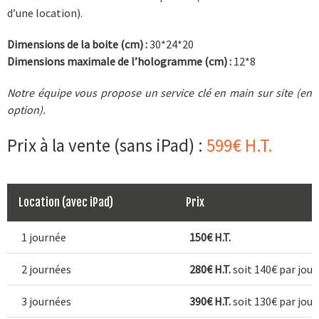
d’une location).
Dimensions de la boite (cm) :
30*24*20
Dimensions maximale de l’hologramme (cm) :
12*8
Notre équipe vous propose un service clé en main sur site (en
option).
Prix à la vente (sans iPad) :
599€ H.T.
Location (avec iPad)
Prix
1 journée
150€ H.T.
2 journées
280€ H.T.
soit 140€ par jour
3 journées
390€ H.T.
soit 130€ par jour