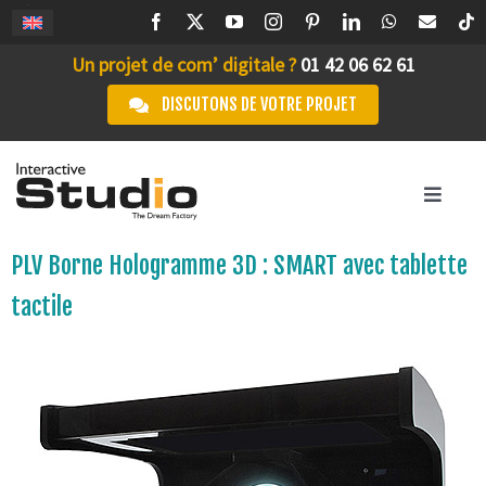
Passer
au
Un projet de com’ digitale ?
01 42 06 62 61
contenu
DISCUTONS DE VOTRE PROJET
Toggle
Navigation
ACCUEIL
PLV Borne Hologramme 3D : SMART avec tablette
tactile
STUDIO IA
L’AGENCE
SERVICES