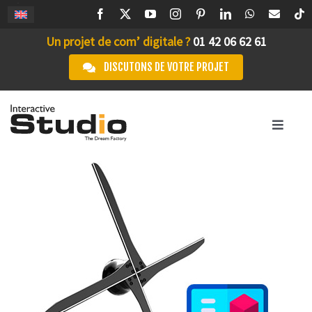
Passer
au
Un projet de com’ digitale ?
01 42 06 62 61
contenu
DISCUTONS DE VOTRE PROJET
Toggle
Navigation
ACCUEIL
STUDIO IA
L’AGENCE
SERVICES