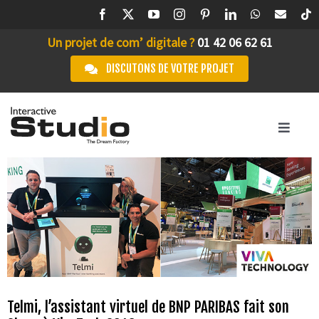
Passer
au
Un projet de com’ digitale ?
01 42 06 62 61
contenu
DISCUTONS DE VOTRE PROJET
Toggle
Navigation
ACCUEIL
STUDIO IA
L’AGENCE
SERVICES
Telmi, l’assistant virtuel de BNP PARIBAS fait son