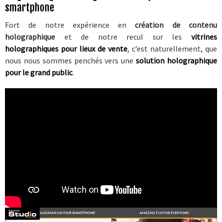
CLIENTS
smartphone
Fort de notre expérience en
création de contenu
ACADEMY
holographique
et de notre recul sur les
vitrines
holographiques pour lieux de vente
, c’est naturellement, que
BLOG
nous nous sommes penchés vers une
solution holographique
pour le grand public
.
CONTACT