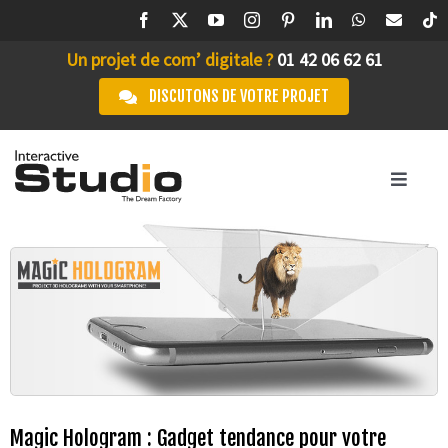
Passer
au
Un projet de com’ digitale ?
01 42 06 62 61
contenu
DISCUTONS DE VOTRE PROJET
Toggle
Navigation
ACCUEIL
STUDIO IA
L’AGENCE
SERVICES
Magic Hologram : Gadget tendance pour votre